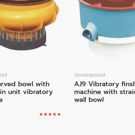
zed
Uncategorized
urved bowl with
AJ9 Vibratory fins
in unit vibratory
machine with strai
e
wall bowl