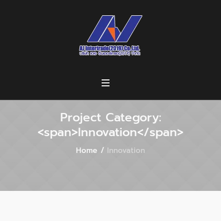
Project Category:
<span>Innovation</span>
Home
/
Innovation